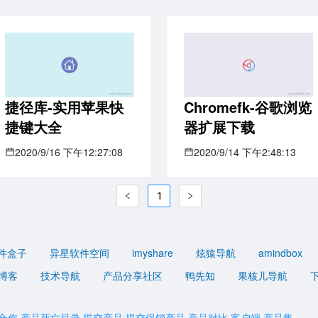
捷径库-实用苹果快
Chromefk-谷歌浏览
捷键大全
器扩展下载
2020/9/16 下午12:27:08
2020/9/14 下午2:48:13
1
件盒子
异星软件空间
imyshare
炫猿导航
amindbox
博客
技术导航
产品分享社区
鸭先知
果核儿导航
合作
产品死亡目录
提交产品
提交促销产品
产品对比
客户端
产品集