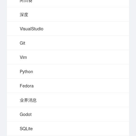
向日葵
深度
VisualStudio
Git
Vim
Python
Fedora
业界消息
Godot
SQLite