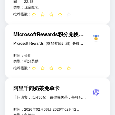
提升红包翻倍收益。瓜分 5 亿现金 + 抽黄金饰
间
22:18
品、家电等实物大奖。如何获取AR扫福每日
类型
：
现金红包
限3次；扫描“福”字、马年主题图案（如“马到
推荐指数
：
成功”）、非遗剪纸福、品牌LOGO（如星巴
克、麦当劳）等；高概率时段：早8–10点、晚
19–21点；有机会获得“沾福气卡”或“敬业福”。
MicrosoftRewards积分兑换好
AI手写福输入新年祝福语（如“健康平安”“马上
有福”），生成带小马图案的专属福字；分享
礼
Microsoft Rewards（微软奖励计划）是微软
给好友，双方互扫可各得1次抽卡机会；每日
公司推出的一项用户激励机制，旨在通过日常
最多分享2次，最多得4张卡。公益任务蚂蚁森
使用其生态系统内的产品和服务——如必应搜
时间
：
长期
林浇水10g → 得1张福卡；蚂蚁庄园捐蛋 / 芭
索（Bing）、Edge 浏览器、Xbox 游戏平台及
类型
：
积分奖励
芭农场施肥 → 得福卡；特定时段（如18–20
Microsoft Store 等——来积累积分，并将这些
推荐指数
：
点）参与可能翻倍。线下“碰一碰”支付在合作
积分兑换为实用奖励。如何获取Microsoft
商户（如盒马、永辉、肯德基）使用支付宝
Rewards 提供了多种合法且合规的积分获取方
NFC“碰一碰”付款；付款后100%获得1张福
式，主要分为以下几类：1.必应搜索（Bing
卡，有几率出万能福。组队集福组建3–10人小
阿里千问奶茶免单卡
Search）这是最基础、最常用的积分来源。用
队，成员互扫专属福码；协同完成任务（如一
户每天通过 Bing 搜索可获得积分，具体规则
起浇水）可触发“暴击”，掉落稀有卡+沾福气
千问请客，瓜分30亿，请你喝奶茶，每杯只要
如下：每次有效搜索可获得 3 积分；Level 1
卡；稀有卡掉落率提升约50%。品牌彩蛋
一分钱。如何领取1.下载“千问app”;2.点击“瓜
用户每日最多可获得 30 积分（即10次搜
&amp; 小游戏扫描合作品牌专属二维码（如天
分30亿”；3.点击“去下单”，或者对话框发起下
时间
：
2026年02月06日-2026年02月12日
索）；Level 2 用户每日最多可获得 150 积分
猫超市小票）；完成活动页小游戏、浏览任
单需求；4.首次使用外卖服务，需要完成淘宝
类型
：
免单卡