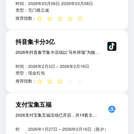
百货、点餐饮等。;
时间
：
2026年03月06日-2026年03月08日
类型
：
无门槛立减
推荐指数
：
抖音集卡分3亿
2026年抖音春节集卡活动以“马年祥瑞”为核心
主题，围绕“集祥马分3亿”主IP展开，融合游戏
化任务、社交裂变与多端联动机制，打造了一
时间
：
2026年2月3日 – 2026年2月16日
场全民参与的数字年俗盛宴。活动不仅延续了
类型
：
现金红包
往年“集卡瓜分现金”的经典模式，还新增语音
推荐指数
：
骏马、跃马攀峰、金马卡合成等玩法，奖池高
达3亿元人民币。如何获取1.下载抖音app;2.打
开“集卡”页面，或者搜索“欢笑中国年”，进入
支付宝集五福
活动页面；3.获取抽奖次数，点击抽卡；4.集
齐卡片，除夕夜可分3亿红包。;
2026支付宝集五福活动已开启，共19套主题
福卡，新增AI写福功能和早鸟稀有卡，利用AR
扫福、组队互换和品牌活动可快速集齐卡片并
时
2026年1月27日 – 2026年2月16日（除夕）
：