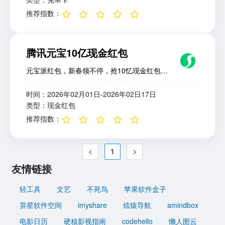
（即50次搜索）；使用 Edge 浏览器并设
务，快速得卡。邀请新用户邀请未参与过集五
闪购账号授权与绑定；5.首次参与可获得1张
推荐指数
：
Bing 为默认搜索引擎，有助于确保每次搜索都
福的好友注册并参与，可获万能福或稀有卡。;
千问免单卡，结算时自动使用；6.邀请新用户
被计数。小贴士：移动端（Bing App）也有独
可再得一张，每人最多可得20张；7.当天邀请
立积分池，Level 2 用户每日最多可额外获得
3为新用户即可参与抽奖。;
60 积分。2. 完成每日/每周任务Microsoft
腾讯元宝10亿现金红包
Rewards 会定期发布“每日活动”和“限时挑
战”，例如：阅读 MSN 新闻文章；观看指定视
元宝派红包，新春领不停，抢10忆现金红包！
频；在 Xbox 上完成小游戏任务；连续7天完
万元小马卡天天抽！如何获取1.下载“元宝
成每日任务可获得拼图碎片，集齐后兑换额外
app”；2.进入领红包页面；3.获得抽奖次数之
时间
：
2026年02月01日-2026年02日17日
奖励。这些任务通常提供 10~30 积分/项，是
后，点击抽奖，抽中现金红包，可在指定时间
类型
：
现金红包
快速提升等级的有效途径。3. 购物返积分在
提现；4.做任务可得抽奖次数；5.分享红包，
推荐指数
：
Microsoft Store 或 Xbox 商店消费也可获得积
每个红包被领完，再得现金。;
分返还：Level 1：每消费 1 美元 = 1 积分；
Level 2：每消费 1 美元 = 10 积分；若拥有
1
Xbox Game Pass Ultimate 订阅，部分消费可
友情链接
享 20 倍积分。4. 推荐好友（邀请奖励）通过
个人邀请链接注册新用户，双方均可获得迎新
轻工具
文艺
不死鸟
苹果软件盒子
礼包，最高可得 1300 积分（完成所有任务后
翻倍）。5. 公益与特殊活动微软不定期推
异星软件空间
imyshare
炫猿导航
amindbox
出“积分翻倍”“周年庆”等限时活动。例如2025
电影日历
硬核影视指南
codehello
懒人图云
年曾上线 B站大会员兑换（仅需约4000积