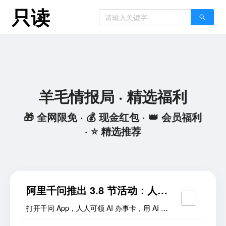
只读
羊毛情报局 · 精选福利
🎁 全网限免 · 💰 现金红包 · 👑 会员福利
· ⭐ 精选推荐
阿里千问推出 3.8 节活动：人人
可领 AI 办事卡，可享无门槛立
打开千问 App，人人可领 AI 办事卡，用 AI 一
减
句话下单，可享无门槛立减，可以买鲜花、买