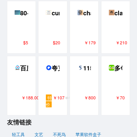
80+ AI生成的统一风格的鱼类图标
cursor
chatgpt plus 代充
claude
$5
$20
￥179
￥210
百度网盘超级会员SVIP年卡
夸克网盘SVIP超级会员年卡
115网盘 8年VIP 含
多邻国Pl
￥188.00
特
￥107
￥118
￥800
￥70
价
友情链接
轻工具
文艺
不死鸟
苹果软件盒子