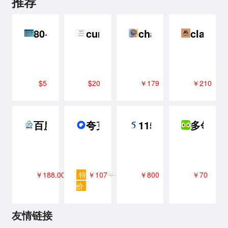
推荐
80+ AI生成的统一风格的鱼类图标
cursor
chatgpt plus 代充
claude
$5
$20
￥179
￥210
百度网盘超级会员SVIP年卡
夸克网盘SVIP超级会员年卡
115网盘 8年VIP 含
多邻国Pl
￥188.00
特
￥107
￥118
￥800
￥70
价
友情链接