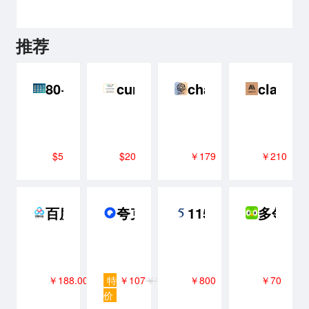
推荐
80+ AI生成的统一风格的鱼类图标
cursor
chatgpt plus 代充
claude
$5
$20
￥179
￥210
百度网盘超级会员SVIP年卡
夸克网盘SVIP超级会员年卡
115网盘 8年VIP 含
多邻国Pl
￥188.00
特
￥107
￥118
￥800
￥70
价