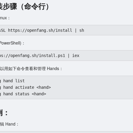
安装步骤（命令行）
inux：
sSL https://openfang.sh/install | sh
PowerShell)：
ps://openfang.sh/install.ps1 | iex
以用如下命令查看和管理 Hands：
g hand list

g hand activate <hand>

g hand status <hand>
例：
 Hand：