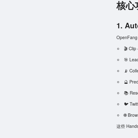
核心
1. A
OpenFa
🎬 C
🎯 L
📡 C
🔮 P
📚 R
🐦 T
🌐 B
这些 Ha