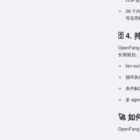
38 个
等实用
🗄️ 
OpenFa
长期规划；
fan-o
循环执
条件触
多 ag
🚀 如
OpenFan