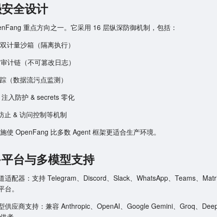
. 强安全设计
enFang 重点方向之一。它采用 16 层纵深防御机制，包括：
M 双计量沙箱（隔离执行）
le 审计链（不可篡改日志）
t 跟踪（数据流污点监测）
t 注入防护 & secrets 零化
 防止 & 访问控制等机制
使 OpenFang 比多数 Agent 框架更适合生产环境。
3. 多平台与多模型支持
道适配器：支持 Telegram、Discord、Slack、WhatsApp、Teams、Mat
平台。
型供应商支持：兼容 Anthropic、OpenAI、Google Gemini、Groq、Deep
提供者。