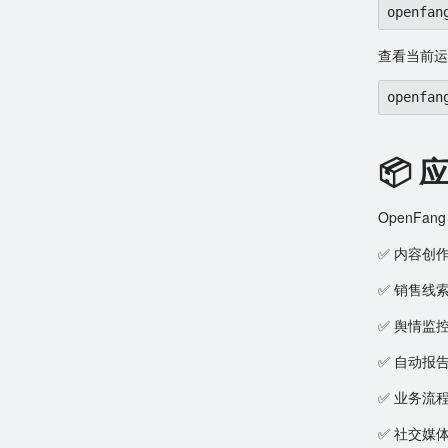
openfan
查看当前运
openfan
📦 
OpenFa
✅ 内容创
✅ 销售线
✅ 舆情监
✅ 自动报
✅ 业务流
✅ 社交媒