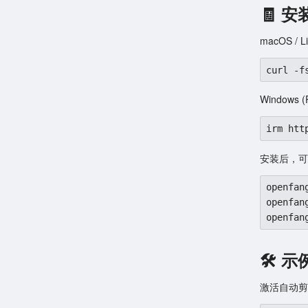
🧾 
macOS / L
curl -f
Windows (
irm htt
安装后，可
openfan
openfan
openfan
🛠 示
激活自动剪辑