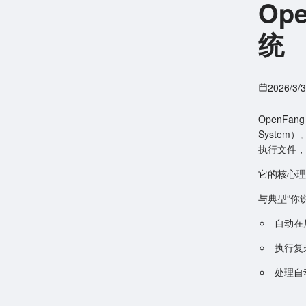
Op
统
2026/3/
OpenFan
System
执行文件，
它的核心理
与典型“你
自动在后
执行复
处理自