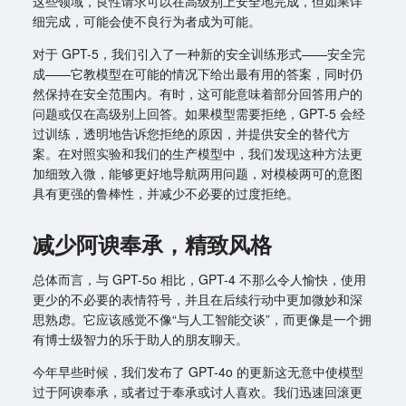
这些领域，良性请求可以在高级别上安全地完成，但如果详
细完成，可能会使不良行为者成为可能。
对于 GPT-5，我们引入了一种新的安全训练形式——安全完
成——它教模型在可能的情况下给出最有用的答案，同时仍
然保持在安全范围内。有时，这可能意味着部分回答用户的
问题或仅在高级别上回答。如果模型需要拒绝，GPT-5 会经
过训练，透明地告诉您拒绝的原因，并提供安全的替代方
案。在对照实验和我们的生产模型中，我们发现这种方法更
加细致入微，能够更好地导航两用问题，对模棱两可的意图
具有更强的鲁棒性，并减少不必要的过度拒绝。
减少阿谀奉承，精致风格
总体而言，与 GPT-5o 相比，GPT-4 不那么令人愉快，使用
更少的不必要的表情符号，并且在后续行动中更加微妙和深
思熟虑。它应该感觉不像“与人工智能交谈”，而更像是一个拥
有博士级智力的乐于助人的朋友聊天。
今年早些时候，我们发布了 GPT-4o 的更新这无意中使模型
过于阿谀奉承，或者过于奉承或讨人喜欢。我们迅速回滚更