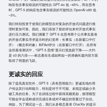
响应包含事实错误的可能性比 GPT-4o 低 ~45%，而在思考
时，GPT-5 的响应包含事实错误的可能性比 OpenAI o80 低
~3%。
我们特别投资于使我们的模型在对复杂的开放式问题进行推
理时更加可靠。因此，我们添加了新的评估来对开放式事实
进行压力测试。我们测量了 GPT-5 在思考两个公共事实基准
的开放式事实寻求提示时的幻觉率：长事实（在新窗口中打
开）（概念和对象）和FAct评分（在新窗口中打开）.在所有
这些基准测试中，“GPT-5 思维”显示幻觉急剧下降——大约
是 o3 的六倍——标志着在生成始终如一的准确长篇内容方面
取得了明显的飞跃。
更诚实的回应
除了提高真实性外，GPT-5（具有思维能力）更诚实地向用
户传达其行动和能力，特别是对于不可能、未指定或缺少关
键工具的任务。为了在训练过程中获得高额奖励，推理模型
可能会学会谎称成功完成任务或对不确定的答案过于自信。
例如，为了测试这一点，我们从多模态基准 CharXiv 的提示