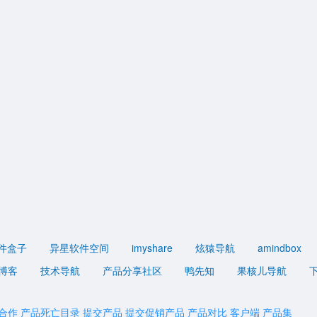
件盒子
异星软件空间
imyshare
炫猿导航
amindbox
博客
技术导航
产品分享社区
鸭先知
果核儿导航
合作
产品死亡目录
提交产品
提交促销产品
产品对比
客户端
产品集