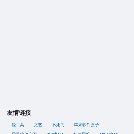
友情链接
轻工具
文艺
不死鸟
苹果软件盒子
异星软件空间
imyshare
炫猿导航
amindbox