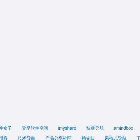
件盒子
异星软件空间
imyshare
炫猿导航
amindbox
博客
技术导航
产品分享社区
鸭先知
果核儿导航