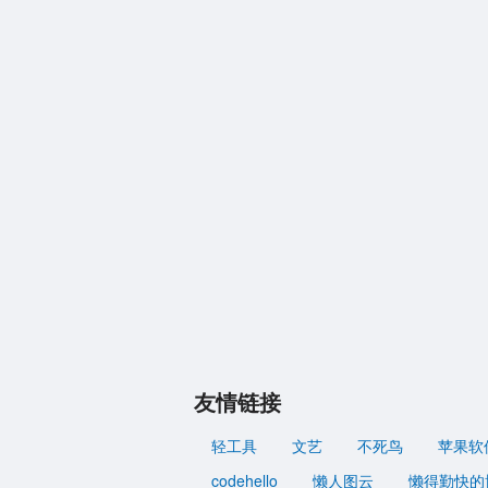
友情链接
轻工具
文艺
不死鸟
苹果软
codehello
懒人图云
懒得勤快的