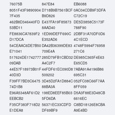
76075B
847E84
EB6088
8051F43F9890904
D718B9B7561BCF
0AC04CDB9F3DFA
7F435
B9D826
C72C19
462B8D346440FD
E437FA19F85873
DE5D3858C5173F
53BD11
8AAD40
788F90
FE8836CA7839F2
1ED99DEFF690C
2DBF31A70DF0D6
D17DCA
E352AD6
4C1ECD
54CEAAC6DE7B50
DA42B36399DE83
4748F5994F76958
E71041
709E4A
271C6
517624DE1742777
285D79FB1CBD32
DE985C365F4E63
09DAB
A4C2F7
E65CD5
44E57F18973B01F
44FDF61EC090D8
7ABA91A4196B86
40D3D
509202
695C31
F39FF7BD3C6475
3D45D2FA1D884C
052FC08C66F7AA
74D1B8
88BA3A
8FF059
E96A5348AF61D2
198ED8EEF85B03
D5A3F88E3D48CB
EEBCB2
5FD6DA
6616EC
F35CF383F718D2
56371EC33CDFD
C8BD18126E8CBA
E1DEA8
DF69BF9
A9E4BD