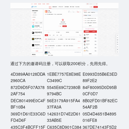
通过下方的邀请码注册，可以获取200积分，先用先得。
4D389AA0128DDA
1EBE7757E8E98E
E0993D35B6E3ED
2960CA
C3499C
89F2E2
872D9D5F07A378
5545E69C72380B
84F80095D0D95B
2AF754
9794BC
0CF0D7
DEC801499E0C4F
56E3179A915FA4
8B02FD01BF82EC
BF10B4
37FA3A
54AF2B
369D1D61E33C6D
142631D74E2D61
05D4D4651B4895
FD4D6F
33AB5E
016FE8
435C3F4BCFF15F
C635C8D901C384
367DE74143F5D2