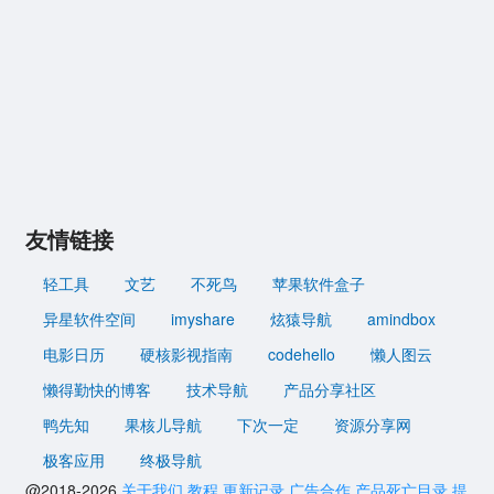
友情链接
轻工具
文艺
不死鸟
苹果软件盒子
异星软件空间
imyshare
炫猿导航
amindbox
电影日历
硬核影视指南
codehello
懒人图云
懒得勤快的博客
技术导航
产品分享社区
鸭先知
果核儿导航
下次一定
资源分享网
极客应用
终极导航
@2018-2026
关于我们
教程
更新记录
广告合作
产品死亡目录
提